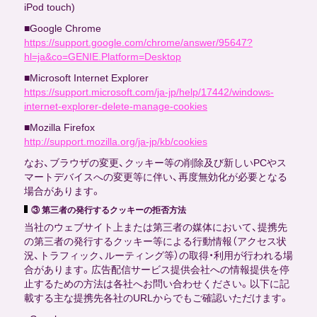
iPod touch)
■Google Chrome
https://support.google.com/chrome/answer/95647?
hl=ja&co=GENIE.Platform=Desktop
■Microsoft Internet Explorer
https://support.microsoft.com/ja-jp/help/17442/windows-
internet-explorer-delete-manage-cookies
■Mozilla Firefox
http://support.mozilla.org/ja-jp/kb/cookies
なお、ブラウザの変更、クッキー等の削除及び新しいPCやス
マートデバイスへの変更等に伴い、再度無効化が必要となる
場合があります。
③ 第三者の発行するクッキーの拒否方法
当社のウェブサイト上または第三者の媒体において、提携先
の第三者の発行するクッキー等による行動情報（アクセス状
況、トラフィック、ルーティング等）の取得・利用が行われる場
合があります。広告配信サービス提供会社への情報提供を停
止するための方法は各社へお問い合わせください。以下に記
載する主な提携先各社のURLからでもご確認いただけます。