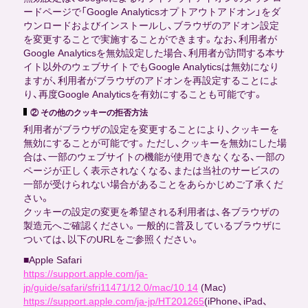
ードページで「Google Analyticsオプトアウトアドオン」をダ
ウンロードおよびインストールし、ブラウザのアドオン設定
を変更することで実施することができます。なお、利用者が
Google Analyticsを無効設定した場合、利用者が訪問する本サ
イト以外のウェブサイトでもGoogle Analyticsは無効になり
ますが、利用者がブラウザのアドオンを再設定することによ
り、再度Google Analyticsを有効にすることも可能です。
② その他のクッキーの拒否方法
利用者がブラウザの設定を変更することにより、クッキーを
無効にすることが可能です。ただし、クッキーを無効にした場
合は、一部のウェブサイトの機能が使用できなくなる、一部の
ページが正しく表示されなくなる、または当社のサービスの
一部が受けられない場合があることをあらかじめご了承くだ
さい。
クッキーの設定の変更を希望される利用者は、各ブラウザの
製造元へご確認ください。一般的に普及しているブラウザに
ついては、以下のURLをご参照ください。
■Apple Safari
https://support.apple.com/ja-
jp/guide/safari/sfri11471/12.0/mac/10.14
(Mac)
https://support.apple.com/ja-jp/HT201265
(iPhone、iPad、