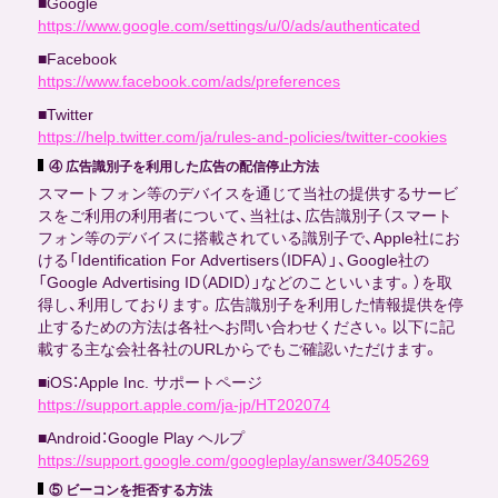
■Google
https://www.google.com/settings/u/0/ads/authenticated
■Facebook
https://www.facebook.com/ads/preferences
■Twitter
https://help.twitter.com/ja/rules-and-policies/twitter-cookies
④ 広告識別子を利用した広告の配信停止方法
スマートフォン等のデバイスを通じて当社の提供するサービ
スをご利用の利用者について、当社は、広告識別子（スマート
フォン等のデバイスに搭載されている識別子で、Apple社にお
ける「Identification For Advertisers（IDFA）」、Google社の
「Google Advertising ID（ADID）」などのこといいます。）を取
得し、利用しております。広告識別子を利用した情報提供を停
止するための方法は各社へお問い合わせください。以下に記
載する主な会社各社のURLからでもご確認いただけます。
■iOS：Apple Inc. サポートページ
https://support.apple.com/ja-jp/HT202074
■Android：Google Play ヘルプ
https://support.google.com/googleplay/answer/3405269
⑤ ビーコンを拒否する方法