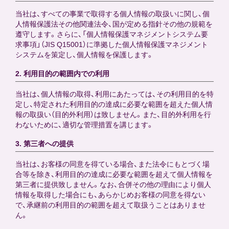
STORY
当社は、すべての事業で取得する個人情報の取扱いに関し、個
人情報保護法その他関連法令、国が定める指針その他の規範を
遵守します。さらに、「個人情報保護マネジメントシステム要
DISCOGRAPHY
求事項」（JIS Q15001）に準拠した個人情報保護マネジメント
システムを策定し、個人情報を保護します。
2. 利用目的の範囲内での利用
CONTACT
当社は、個人情報の取得、利用にあたっては、その利用目的を特
定し、特定された利用目的の達成に必要な範囲を超えた個人情
FANCLUB
報の取扱い（目的外利用）は致しません。また、目的外利用を行
わないために、適切な管理措置を講じます。
Official SNS
3. 第三者への提供
当社は、お客様の同意を得ている場合、また法令にもとづく場
合等を除き、利用目的の達成に必要な範囲を超えて個人情報を
第三者に提供致しません。なお、合併その他の理由により個人
情報を取得した場合にも、あらかじめお客様の同意を得ない
で、承継前の利用目的の範囲を超えて取扱うことはありませ
ん。