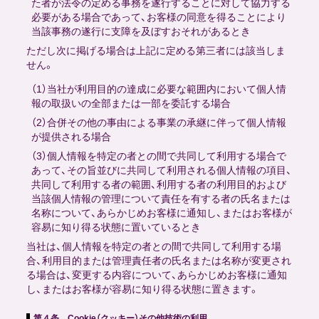
た者が法令の定める事務を遂行することに対して協力する
必要がある場合であって、お客様の同意を得ることにより
当該事務の遂行に支障を及ぼすおそれがあるとき
ただし次に掲げる場合は上記に定める第三者には該当しま
せん。
（1）当社が利用目的の達成に必要な範囲内において個人情
報の取扱いの全部または一部を委託する場合
（2）合併その他の事由による事業の承継に伴って個人情報
が提供される場合
（3）個人情報を特定の者との間で共同して利用する場合で
あって、その旨並びに共同して利用される個人情報の項目、
共同して利用する者の範囲、利用する者の利用目的および
当該個人情報の管理について責任を有する者の氏名または
名称について、あらかじめお客様に通知し、またはお客様が
容易に知り得る状態に置いているとき
当社は、個人情報を特定の者との間で共同して利用する場
合、利用目的または管理責任者の氏名または名称が変更され
る場合は、変更する内容について、あらかじめお客様に通知
し、またはお客様が容易に知り得る状態に置きます。
第４条 Cookie（クッキー）その他技術の利用