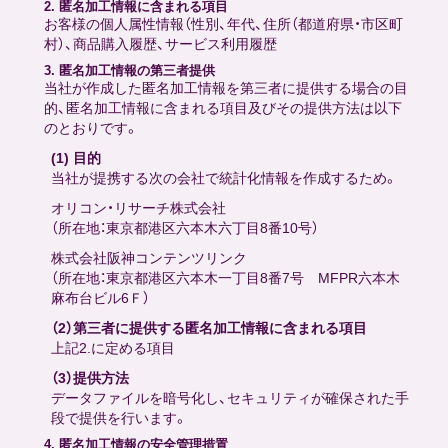
2. 匿名加工情報に含まれる項目
お客様の個人属性情報（性別、年代、住所（都道府県・市区町
村）、商品購入履歴、サービス利用履歴
3. 匿名加工情報の第三者提供
当社が作成した匿名加工情報を第三者に提供する場合の目
的、匿名加工情報に含まれる項目及びその提供方法は以下
のとおりです。
(1) 目的
当社が提携する次の会社で統計化情報を作成するため。
オリコン・リサーチ株式会社
（所在地：東京都港区六本木六丁目8番10号）
株式会社阪神コンテンツリンク
（所在地：東京都港区六本木一丁目8番7号 MFPR六本木
麻布台ビル6Ｆ）
（2）第三者に提供する匿名加工情報に含まれる項目
上記2.に定める項目
（3）提供方法
データファイルを暗号化し、セキュリティが確保された手
段で提供を行います。
4. 匿名加工情報の安全管理措置