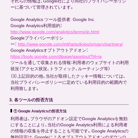
それらの情報は、Google社により同社のプライバシーポリシ
ーに基づいて管理されています。
Google Analytics ツール提供者: Google Inc.
Google Analytics利用規約：
http://www.google.com/analytics/terms/jp.html
Googleプライバシーポリシ
ー：
http://www.google.com/intl/ja/policies/privacy/partners/
Google Analyticsオプトアウトアドオン：
https://tools.google.com/dlpage/gaoptout?hl=ja
ツールを通して収集される情報：利用者のウェブサイトの利用
状況（アクセス状況、トラフィック、ルーティング等）
（3）上記目的の他、当社が取得したクッキー情報については、
当社プライバシーポリシーに定めている利用目的の範囲内で
利用致します。
3. 各ツールの拒否方法
① Google Analyticsの拒否方法
利用者は、ブラウザのアドオン設定でGoogle Analyticsを無効
にすることにより、当社のGoogle Analytics利用による利用者
の情報の収集を停止することも可能です。Google Analyticsの
無効設定は、Googleによるオプトアウトアドオンのダウンロ