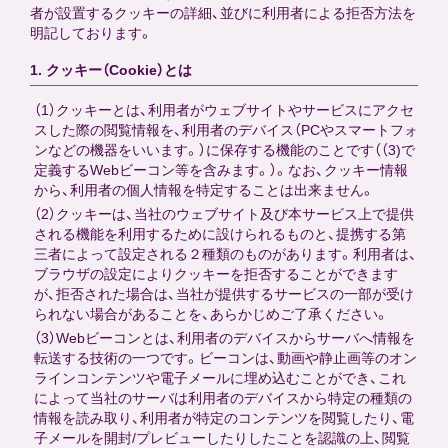
者が設置するクッキーの詳細、並びに利用者による拒否方法を
明記しております。
1. クッキー（Cookie）とは
（1）クッキーとは、利用者がウェブサイトやサービスにアクセ
スした際の閲覧情報を、利用者のデバイス（PCやスマートフォ
ンなどの機器をいいます。）に保存する機能のことです（（3)で
定義するWebビーコン等を含みます。）。なお、クッキー情報
から、利用者の個人情報を特定することは出来ません。
（2）クッキーは、当社のウェブサイト及び本サービス上で提供
される機能を利用するために設けられるものと、提携する第
三者によって設定される２種類のものがあります。利用者は、
ブラウザの設定によりクッキーを拒否することができます
が、拒否された場合は、当社が提供するサービスの一部が受け
られない場合があることを、あらかじめご了承ください。
（3）Webビーコンとは、利用者のデバイスからサーバへ情報を
転送する技術の一つです。ビーコンは、動画や静止画等のオン
ラインコンテンツや電子メールに埋め込むことができ、これ
によって当社のサーバは利用者のデバイスから特定の種類の
情報を読み取り、利用者が特定のコンテンツを閲覧したり、電
子メールを開封/プレビューしたりしたことを認識の上、閲覧