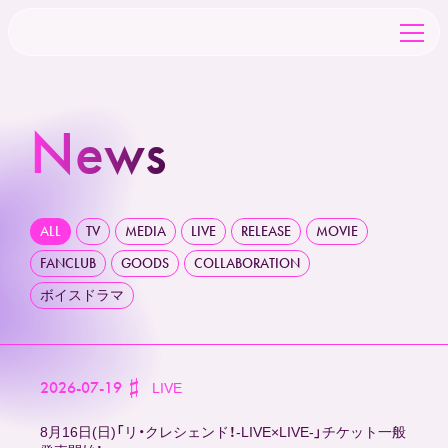
News
TOP
NEWS
ALL
TV
MEDIA
LIVE
RELEASE
MOVIE
FANCLUB
GOODS
COLLABORATION
SCHEDULE
ボイスドラマ
CHARACTER
2026-07-19
LIVE
CAST&STAFF
8月16日(日)「リ・クレシェンド！-LIVE×LIVE-」チケット一般