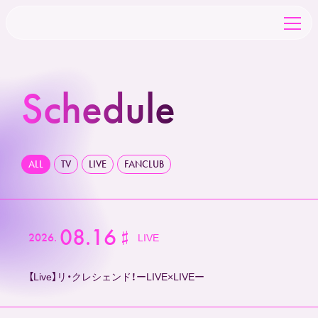
Schedule
TOP
NEWS
ALL
TV
LIVE
FANCLUB
SCHEDULE
08.16
2026.
CHARACTER
LIVE
【Live】リ・クレシェンド！ーLIVE×LIVEー
CAST&STAFF