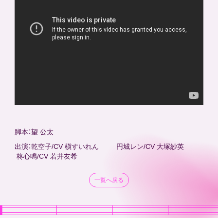
STORY
DISCOGRAPHY
CONTACT
FANCLUB
脚本：望 公太
Official SNS
出演：乾空子/CV 槇すいれん 円城レン/CV 大塚紗英
柊心鳴/CV 若井友希
一覧へ戻る