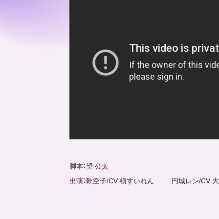
脚本：望 公太
出演：乾空子/CV 槇すいれん 円城レン/CV 