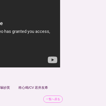
大塚紗英 柊心鳴/CV 若井友希
一覧へ戻る